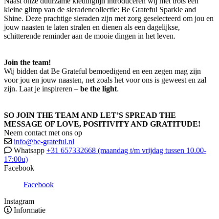
Naast onze duurzame kledinglijn introduceren wij met trots een
kleine glimp van de sieradencollectie: Be Grateful Sparkle and
Shine. Deze prachtige sieraden zijn met zorg geselecteerd om jou en
jouw naasten te laten stralen en dienen als een dagelijkse,
schitterende reminder aan de mooie dingen in het leven.
Join the team!
Wij bidden dat Be Grateful bemoedigend en een zegen mag zijn
voor jou en jouw naasten, net zoals het voor ons is geweest en zal
zijn. Laat je inspireren –
be the light
.
SO JOIN THE TEAM AND LET’S SPREAD THE
MESSAGE OF LOVE, POSITIVITY AND GRATITUDE!
Neem contact met ons op
info@be-grateful.nl
Whatsapp
+31 657332668 (maandag t/m vrijdag tussen 10.00-
17:00u)
Facebook
Facebook
Instagram
Informatie