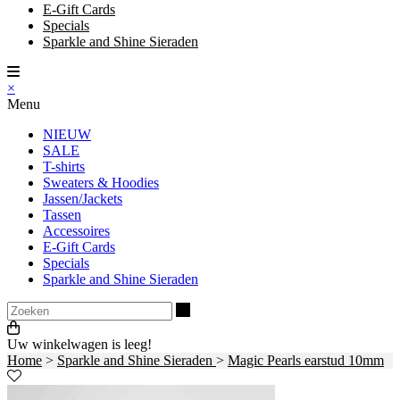
E-Gift Cards
Specials
Sparkle and Shine Sieraden
×
Menu
NIEUW
SALE
T-shirts
Sweaters & Hoodies
Jassen/Jackets
Tassen
Accessoires
E-Gift Cards
Specials
Sparkle and Shine Sieraden
Zoeken
Uw winkelwagen is leeg!
Home
>
Sparkle and Shine Sieraden
>
Magic Pearls earstud 10mm