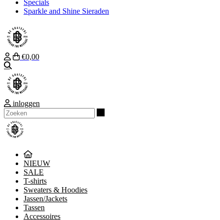
Specials
Sparkle and Shine Sieraden
€0,00
Zoeken
inloggen
Zoeken
NIEUW
SALE
T-shirts
Sweaters & Hoodies
Jassen/Jackets
Tassen
Accessoires