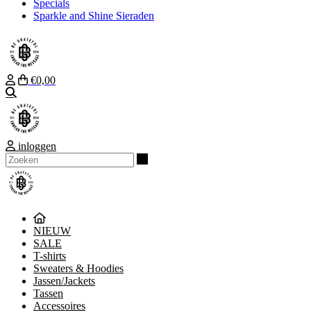
Specials
Sparkle and Shine Sieraden
€0,00
Zoeken
inloggen
Zoeken
NIEUW
SALE
T-shirts
Sweaters & Hoodies
Jassen/Jackets
Tassen
Accessoires