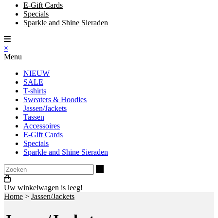
E-Gift Cards
Specials
Sparkle and Shine Sieraden
×
Menu
NIEUW
SALE
T-shirts
Sweaters & Hoodies
Jassen/Jackets
Tassen
Accessoires
E-Gift Cards
Specials
Sparkle and Shine Sieraden
Zoeken
Uw winkelwagen is leeg!
Home
>
Jassen/Jackets