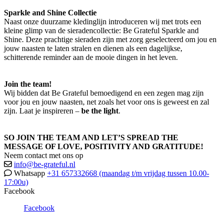
Sparkle and Shine Collectie
Naast onze duurzame kledinglijn introduceren wij met trots een
kleine glimp van de sieradencollectie: Be Grateful Sparkle and
Shine. Deze prachtige sieraden zijn met zorg geselecteerd om jou en
jouw naasten te laten stralen en dienen als een dagelijkse,
schitterende reminder aan de mooie dingen in het leven.
Join the team!
Wij bidden dat Be Grateful bemoedigend en een zegen mag zijn
voor jou en jouw naasten, net zoals het voor ons is geweest en zal
zijn. Laat je inspireren –
be the light
.
SO JOIN THE TEAM AND LET’S SPREAD THE
MESSAGE OF LOVE, POSITIVITY AND GRATITUDE!
Neem contact met ons op
info@be-grateful.nl
Whatsapp
+31 657332668 (maandag t/m vrijdag tussen 10.00-
17:00u)
Facebook
Facebook