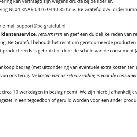
evering kan vertraagd zijn wegens drukte bij de koerier.
ijving NL04 KNAB 0416 0440 85 t.n.v. Be Grateful ovv. ordernum
a e-mail
support@be-grateful.nl
e
klantenservice
,
retourneren
en geef een duidelijke reden van r
ng. Be Grateful behoudt het recht om geretourneerde producten t
product reeds is gebruikt of door de schuld van de consument (an
ankoop bedrag (met uitzondering van eventuele extra kosten ten 
 van ons terug.
De kosten van de retourzending is voor de
consumen
t circa 10 werkdagen in beslag neemt. We zijn hierbij afhankelij
gezet in een tegoedbon of geruild worden voor een ander produ