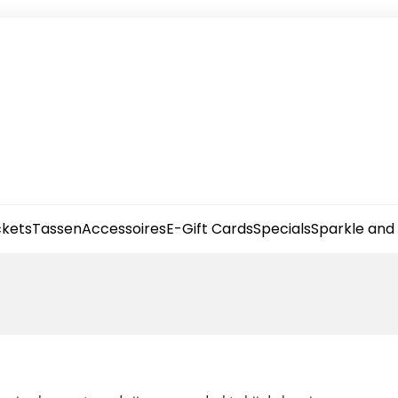
kets
Tassen
Accessoires
E-Gift Cards
Specials
Sparkle and