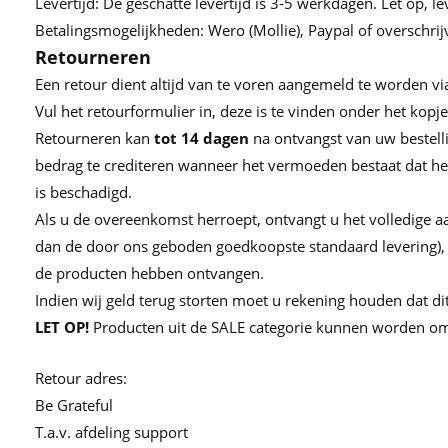
Levertijd: De geschatte levertijd is 3-5 werkdagen. Let op, l
Betalingsmogelijkheden: Wero (Mollie), Paypal of overschr
Retourneren
Een retour dient altijd van te voren aangemeld te worden vi
Vul het retourformulier in, deze is te vinden onder het kopj
Retourneren kan
tot
14 dagen
na ontvangst van uw bestelli
bedrag te crediteren wanneer het vermoeden bestaat dat het 
is beschadigd.
Als u de overeenkomst herroept, ontvangt u het volledige a
dan de door ons geboden goedkoopste standaard levering),
de producten hebben ontvangen.
Indien wij geld terug storten moet u rekening houden dat di
LET OP!
Producten uit de SALE categorie kunnen worden om
Retour adres:
Be Grateful
T.a.v. afdeling support