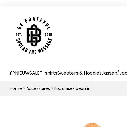
NIEUW
SALE
T-shirts
Sweaters & Hoodies
Jassen/Jac
Home
>
Accessoires
>
Fox unisex beanie