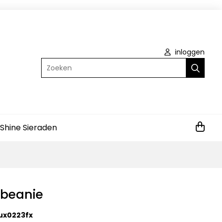
inloggen
Zoeken
 Shine Sieraden
 beanie
ux0223fx