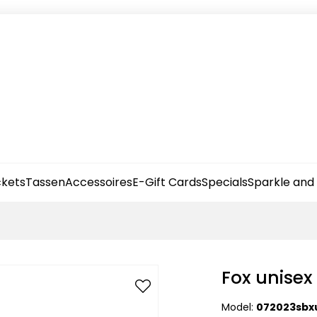
kets
Tassen
Accessoires
E-Gift Cards
Specials
Sparkle and
Fox unisex
Model:
072023sbx