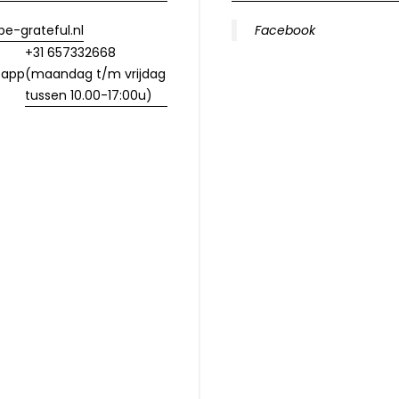
e-grateful.nl
Facebook
+31 657332668
(maandag t/m vrijdag
sapp
tussen 10.00-17:00u)